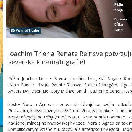
Réžia:
Hrajú:
Premiéra:
Dĺžka:
Žáner:
Pozrieť trailer
Joachim Trier a Renate Reinsve potvrzuj
severské kinematografie!
Réžia:
Joachim Trier •
Scenár:
Joachim Trier, Eskil Vogt •
Kam
Hania Rani •
Hrajú:
Renate Reinsve, Stellan Skarsgård, Inga Ib
Anders Danielsen Lie, Cory Michael Smith, Catherine Cohen, Jesp
Sestry Nora a Agnes sa znova stretávajú so svojím odcud
Gustavom, kedysi slávnym režisérom. Gustav ponúkne divadelnej
ktorý má byť jeho režijným návratom. Nora ponuku odmietne a ná
nadšenej mladej hollywoodskej hviezde. Nora a Agnes sa tak m
komplikovaným vzťahom k otcovi a s americkou hviezdou, ktorá