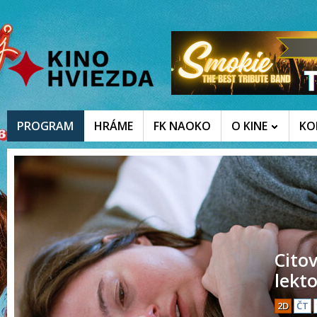
PROGRAM
HRÁME
FK NAOKO
O KINE
KO
Cito
lekt
2D
ČT