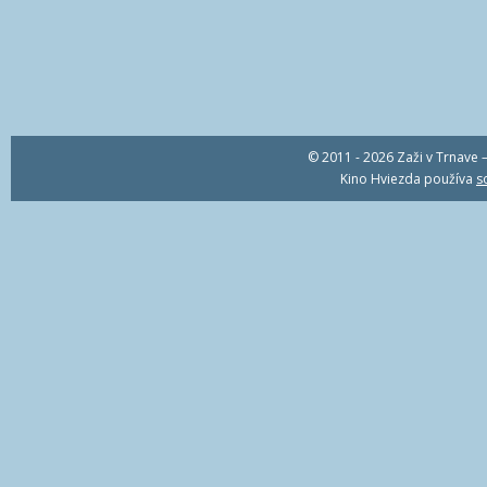
© 2011 - 2026 Zaži v Trnave –
Kino Hviezda používa
s