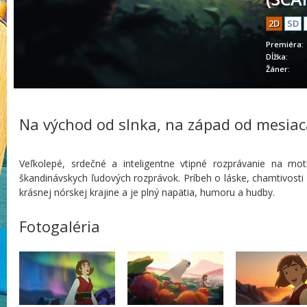
2D
SD
Premiéra:
Dĺžka:
Žáner:
Na východ od slnka, na západ od mesiac
Veľkolepé, srdečné a inteligentne vtipné rozprávanie na mot
škandinávskych ľudových rozprávok. Príbeh o láske, chamtivosti
krásnej nórskej krajine a je plný napätia, humoru a hudby.
Fotogaléria