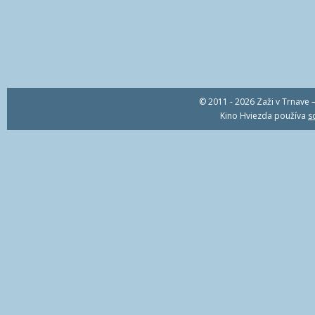
© 2011 - 2026 Zaži v Trnave –
Kino Hviezda používa
s