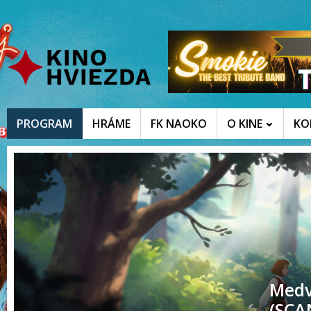
PROGRAM
HRÁME
FK NAOKO
O KINE
KO
Medv
(SCA