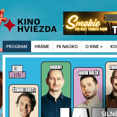
PROGRAM
HRÁME
FK NAOKO
O KINE
KO
SILN