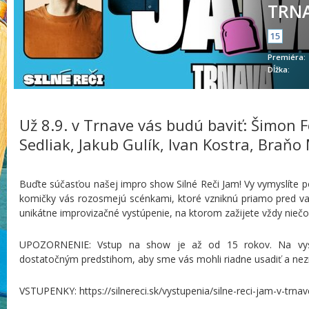
TRN
15
Premiéra:
Dĺžka:
Už 8.9. v Trnave vás budú baviť: Šimon F
Sedliak, Jakub Gulík, Ivan Kostra, Braň
Buďte súčasťou našej impro show Silné Reči Jam! Vy vymyslíte po
komičky vás rozosmejú scénkami, ktoré vzniknú priamo pred vaš
unikátne improvizačné vystúpenie, na ktorom zažijete vždy nieč
UPOZORNENIE: Vstup na show je až od 15 rokov. Na vys
dostatočným predstihom, aby sme vás mohli riadne usadiť a nez
VSTUPENKY: https://silnereci.sk/vystupenia/silne-reci-jam-v-trnav