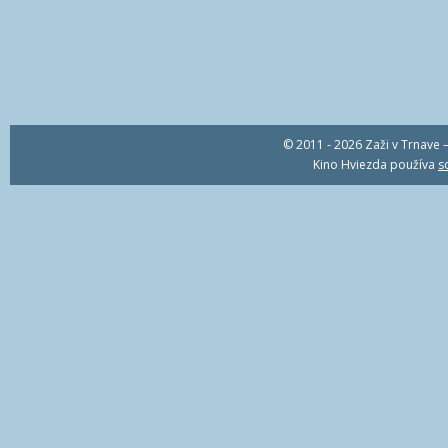
© 2011 - 2026 Zaži v Trnave –
Kino Hviezda používa
s