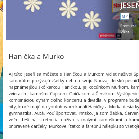
JESE
MP
Premiéra:
Dĺžka:
Hanička a Murko
Aj túto jeseň sa môžete s Haničkou a Murkom vidieť naživo! Sp
kamarátmi pozývajú všetky deti na svoju Naozaj detskú pesničk
najznámejšou škôlkarkou Haničkou, jej kocúrikom Murkom, kama
zvieracími kamošmi Capkom, Opičiakom a Červíkom. Vystúpenie je
kombináciou dynamického koncertu a divadla. V programe bude
hity, ktoré majú na youtubovom kanáli Haničky a Murka desiatky m
gymnastika, Autá, Poď športovať, Ihrisko, Ja som žabka, Červený
veľmi teší na stretnutia naživo s malými kamoškami a ka
pripravené darčeky: Murkove lízatko a farebnú nálepku so všetký