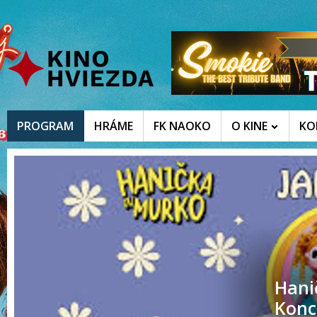
PROGRAM
HRÁME
FK NAOKO
O KINE
KO
Hani
Konc