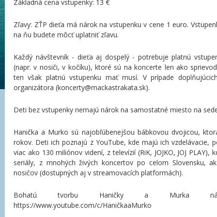
Základná cena vstupenky: 13 €
Zľavy: ZŤP dieťa má nárok na vstupenku v cene 1 euro. Vstupen
na ňu budete môcť uplatniť zľavu.
Každý návštevník - dieťa aj dospelý - potrebuje platnú vstupe
(napr. v nosiči, v kočíku), ktoré sú na koncerte len ako spriev
ten však platnú vstupenku mať musí. V prípade doplňujúcich
organizátora (koncerty@mackastrakata.sk).
Deti bez vstupenky nemajú nárok na samostatné miesto na sede
Hanička a Murko sú najobľúbenejšou bábkovou dvojicou, ktorá
rokov. Deti ich poznajú z YouTube, kde majú ich vzdelávacie, 
viac ako 130 miliónov videní, z televízií (RiK, JOJKO, JOJ PLAY),
seriály, z mnohých živých koncertov po celom Slovensku, 
nosičov (dostupných aj v streamovacích platformách).
Bohatú tvorbu Haničky a Murka náj
https://www.youtube.com/c/HaničkaaMurko