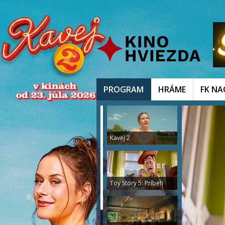
PROGRAM
HRÁME
FK N
Kavej 2
Toy Story 5: Príbeh
hračiek