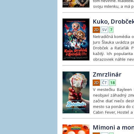
tom nevinne. Riaditeľk
jej záchranná operác
svoju milenku, a má p
Bude to dobrodružné,
stretnutia sa tak rýc
situácií. Jedno popol
Kuko, Drobček
viac
2D
SV
7
Netradičná komédia o 
Juro Šlauka uvádza pr
Drobček a Raťafák Pl
každý. Ich popularit
obrazoviek náhle nevy
znovu stretnú, rozhod
vrhajú do dobrodružstv
Zmrzlinár
dnešnom svete a či do
jednoduchá, ako si pr
2D
ČT
18
V mestečku Bayleen B
neobjaví záhadný zmr
začne diať niečo des
mesto sa ponára do ch
Cabin Fever, Hostel a
Krysařovi premieňa je
vás mrazivá atmosféra
Mimoni a mon