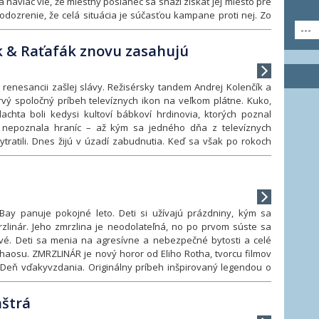
a naviac vie, že miestny poslanec sa snaží získať jej miesto pre
ia, ktorej cieľom bude dostať všetky dinosaury do bezpečia.
odozrenie, že celá situácia je súčasťou kampane proti nej. Zo
 bude to napínavé, bude to Váuúúú!
Zobraziť viac
hlo stáva sled nedorozumení, obvinení a čoraz absurdnejších
---
udnie, ktoré sa úplne vymkne spod kontroly všetkým.
Zobraziť
 & Raťafák znovu zasahujú
renesancii zašlej slávy. Režisérsky tandem Andrej Kolenčík a
vý spoločný príbeh televíznych ikon na veľkom plátne. Kuko,
achta boli kedysi kultoví bábkoví hrdinovia, ktorých poznal
a nepoznala hraníc – až kým sa jedného dňa z televíznych
tratili. Dnes žijú v úzadí zabudnutia. Keď sa však po rokoch
nú sa vrátiť na výslnie. Tentoraz spoločne. Starí priatelia sa
a plného nečakaných zvratov, aby zistili, či ešte majú miesto v
kážu držať spolu. Rýchlo pochopia, že cesta späť nebude taká
edstavovali.
Zobraziť viac
ay panuje pokojné leto. Deti si užívajú prázdniny, kým sa
zlinár. Jeho zmrzlina je neodolateľná, no po prvom súste sa
ivé. Deti sa menia na agresívne a nebezpečné bytosti a celé
aosu. ZMRZLINÁR je nový horor od Eliho Rotha, tvorcu filmov
 Deň vďakyvzdania. Originálny príbeh inšpirovaný legendou o
den z najmilších symbolov detstva na čistú nočnú moru. Čaká
, čierny humor a poriadna dávka napätia.
Zobraziť viac
štrá