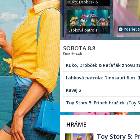
Kuko, Drobček &
Raťafák znovu
zasahujú
Pozrieť t
Labková patrola:
Dinosaurí film
SOBOTA 8.8.
Kino Hviezda
Zmrzlinár
Kuko, Drobček & Raťafák znovu z
Labková patrola: Dinosaurí film
(
6 gramov
Kavej 2
Toy Story 5: Príbeh hračiek
(Toy S
Dovolenka v "raji"
HRÁME
Toy Story 5: P