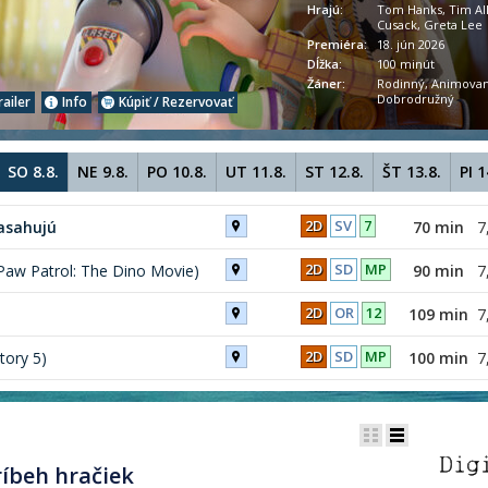
Hrajú:
Tom Hanks, Tim All
Cusack, Greta Lee
Premiéra:
18. jún 2026
Dĺžka:
100 minút
Žáner:
Rodinný, Animovan
Dobrodružný
railer
Info
Kúpiť / Rezervovať
SO 8.8.
NE 9.8.
PO 10.8.
UT 11.8.
ST 12.8.
ŠT 13.8.
PI 1
2D
SV
7
asahujú
70 min
7
2D
SD
MP
Paw Patrol: The Dino Movie)
90 min
7
2D
OR
12
109 min
7
2D
SD
MP
tory 5)
100 min
7
ríbeh hračiek