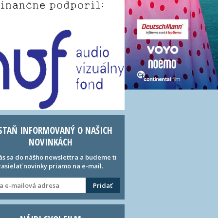
STAŇ INFORMOVANÝ O NAŠICH
NOVINKÁCH
ás sa do nášho newslettra a budeme ti
zasielať novinky priamo na e-mail.