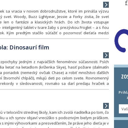
iek sa vracia v novom dobrodružstve, ktoré im prináša výzvu
 svet. Woody, Buzz Lightyear, Jessie a Forky zistia, že svet
e len o fantázii a klasických hrách. Do ich života vstupuje
inteligentný tablet v tvare žaby s prezývkou Froglet – a s ňou
ok. Kým predtým stačilo súťažiť o pozornosť dieťaťa medzi
i a plastovými hrdinami, teraz sa hračky musia vyrovnať s
ej zábavy, ktorá môže pohltit všetok ich čas a fantáziu. Žabka
la: Dinosaurí film
obodom pozornosti a Woody a Buzz sa pýtajú, aké miesto majú
ete dotykových obrazoviek a aplikácií. Nový príbeh nie je len
brodružstvom, ale aj citlivým pohľadom na premenu sveta detí.
ezpochyby jedným z najväčších fenoménov súčasnosti. Psích
 emócie, ktoré sú typické pre túto sériu, a zároveň sa zaoberá
ia lietať na lietadlom (kríženka Skye), hasiť požiare (dalmatín
ojality a schopnosti prosperovať v neustále sa meniacom svete.
na poriadok (nemecký ovčiak Chase) a robiť množstvo ďalších
ZO
sadenie s Tomom Hanksom ako Woodym, Timom Allenom ako
tní štvornohí chlpáči), milujú deti po celom svete. Rovnomenný
 Joan Cusackovou ako Jessie a Tony Haleom ako Forkym.
e rekordy v sledovanosti, rovnako sa darí predaju hračiek a
al úlohu režiséra spolu s režisérkou Kennou Harrisovou. Toy
aj ich dve filmové dobrodružstvá. A teraz je tu nový film a
Prihl
rináša ďalšiu kapitolu príbehu, ktorá dokazuje, že pravé
 Labkovej patroly na tajuplný ostrov mimo civilizácie, na ktorom
predstavivosti – majú stále svoje miesto v digitálnom veku.
y. O tomto kolosálnom objave sa, bohužiaľ, dozvie aj starosta
priateľ psích záchranárov, ktorý navyše zistí, že sa na ostrove
lezisko diamantov. Tie sú pre neho oveľa zaujímavejšie ako
nú v telocvični strednej školy, kam ich zvolá riaditeľka po tom, čo
 Rozhodne sa ich vyťažiť s pomocou dynamitu, aby to šlo
iku u ich synov objaví vrecúško s podozrivým bielym práškom.
ne si, že sa kúsok od diamantovej bane nachádza spiaca sopka,
a s inými výhovorkami a presvedčením, že práve jeho dieťa je v
stotou prebudí. V tej chvíli prichádza na rad Labková patrola a