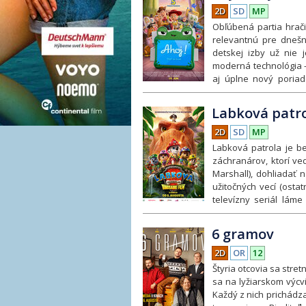
2D
SD
MP
Obľúbená partia hrač
relevantnú pre dnešný
detskej izby už nie j
moderná technológia – 
aj úplne nový poriad
plyšovými zvieratkam
konkurenciou digitáln
Labková patro
sa rýchlo stáva stred
klasické hračky vo sv
2D
SD
MP
ďalším vzrušujúcim do
Labková patrola je b
Prináša humor, akciu a
záchranárov, ktorí ved
témami priateľstva, l
Marshall), dohliadať 
Vráti sa pôvodné ob
užitočných vecí (osta
Buzzom Lightyearom,
televízny seriál lám
Andrew Stanton prevz
podobne úspešné boli 
Story 5: Toy Story p
spolu s ním aj výprava
6 gramov
priateľstvo – a sila 
doteraz žijú dinosaur
Zobraziť viac
Humdinger, najväčší ne
2D
OR
12
nachádza aj obrie ná
Štyria otcovia sa stret
prerastené jaštery.
sa na lyžiarskom výcv
rýchlejšie, no nevšim
Každý z nich prichádz
ktorú pár výbuchov s i