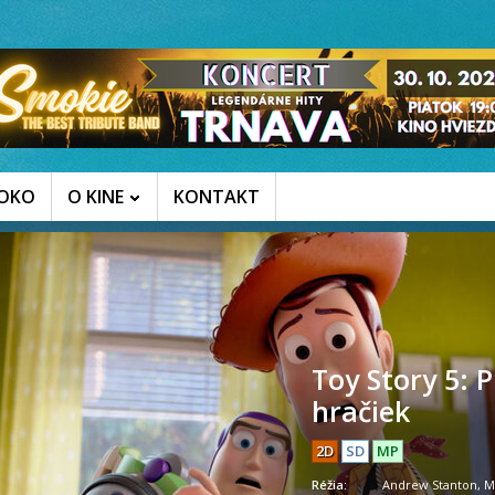
AOKO
O KINE
KONTAKT
Toy Story 5: 
hračiek
2D
SD
MP
Réžia:
Andrew Stanton, M