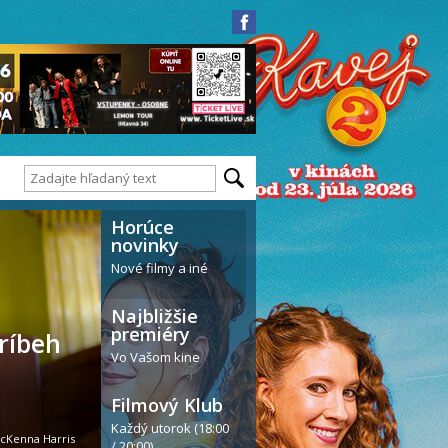
Horúce
novinky
Nové filmy a iné
Najbližšie
premiéry
Príbeh
Vo Vašom kine
Filmový Klub
Každý utorok (18:00
cKenna Harris
/ 20:00)