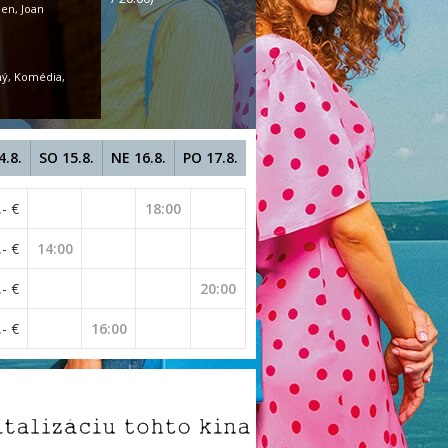
en, Joan
ý, Komédia,
4.8.
SO 15.8.
NE 16.8.
PO 17.8.
,- €
18:00
,- €
14:00
,- €
20:00
,- €
16:00